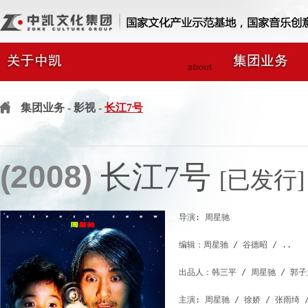
集团业务
- 影视 -
长江7号
(2008)
长江7号
[已发行]
导演: 周星驰 

编辑：周星驰 / 谷德昭 / ..

出品人：韩三平 / 周星驰 / 郭子龙
主演: 周星驰 / 徐娇 / 张雨绮 / 