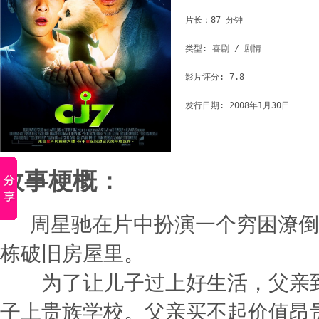
片长：87 分钟

类型: 喜剧 / 剧情

影片评分: 7.8

发行日期: 2008年1月30日 
故事梗概：
周星驰在片中扮演一个穷困潦倒
栋破旧房屋里。
为了让儿子过上好生活，父亲到
子上贵族学校。父亲买不起价值昂贵