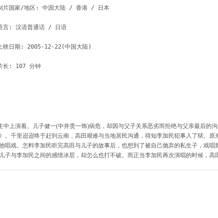
制片国家/地区: 中国大陆 / 香港 / 日本

语言: 汉语普通话 / 日语

上映日期: 2005-12-22(中国大陆)

中上演着。儿子健一(中井贵一饰)病危，却因与父子关系恶劣而拒绝与父亲最后的沟
》。千里迢迢终于赶到云南，高田艰难与当地居民沟通，得知李加民犯事入了狱。原
他唱戏。怎料李加民听完高田与儿子的故事后，也想到了被自己抛弃的私生子，戏唱
儿子与李加民之间的感情冰层，却怎么也打不破。而正当李加民再次演唱的时候，高