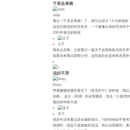
千里走单骑
sbilly
看过《千里走单骑》了，我可以评分 7.8 分的
这也许跟他的经历有关，一个摄像出身的导演对于
2005年最后的收获
立子
我有点后悔，之前看过一篇关于这部电影内容非常
如果没有看过剧情介绍，这些波折还是很有意思的，
说好不哭
Henry
带着暖暖的微笑看完了《再见列宁》的时候，我以
幼稚。 走出《英雄》的浓墨重彩，洗去《十面埋伏
最好的年终大戏
灵子
很多年没有看过高仓健的演出，74岁的他似乎更
病情时，他也只是默默的流泪。所以当我看到，离