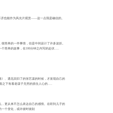
再不济也能作为风光片观赏——这一点我是确信的。
，很简单的一件事情，但是中间设计了许多波折。
故事，在100分钟之内写的起伏......
骑》、遇见回归了的张艺谋的时候，才发现自己的
有着老谋子无穷的抓住人心的......
么，更从来不怎么表达自己的感情。在听到儿子的
的一个变化，或许彼时彼刻