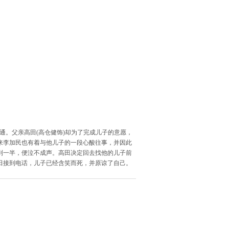
通。父亲高田(高仓健饰)却为了完成儿子的意愿，
来李加民也有着与他儿子的一段心酸往事，并因此
到一半，便泣不成声。高田决定回去找他的儿子前
田接到电话，儿子已经含笑而死，并原谅了自己。