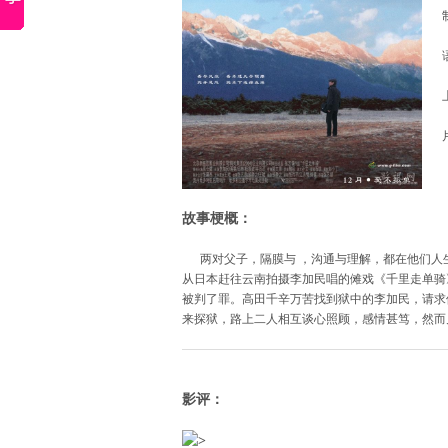
故事梗概：
两对父子，隔膜与 ，沟通与理解，都在他们人生
从日本赶往云南拍摄李加民唱的傩戏《千里走单骑
被判了罪。高田千辛万苦找到狱中的李加民，请求
来探狱，路上二人相互谈心照顾，感情甚笃，然而
影评：