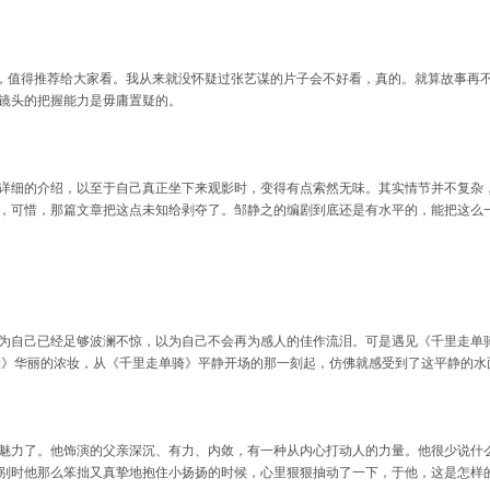
电影，值得推荐给大家看。我从来就没怀疑过张艺谋的片子会不好看，真的。就算故事
镜头的把握能力是毋庸置疑的。
详细的介绍，以至于自己真正坐下来观影时，变得有点索然无味。其实情节并不复杂
可惜，那篇文章把这点未知给剥夺了。邹静之的编剧到底还是有水平的，能把这么一个简单的
为自己已经足够波澜不惊，以为自己不会再为感人的佳作流泪。可是遇见《千里走单
》华丽的浓妆，从《千里走单骑》平静开场的那一刻起，仿佛就感受到了这平静的水面之下
有魅力了。他饰演的父亲深沉、有力、内敛，有一种从内心打动人的力量。他很少说什
别时他那么笨拙又真挚地抱住小扬扬的时候，心里狠狠抽动了一下，于他，这是怎样