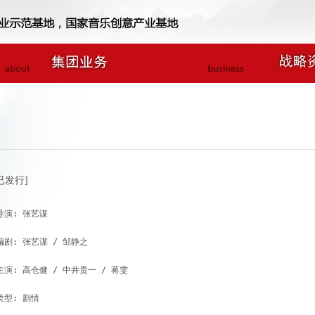
已发行]
导演: 张艺谋

编剧: 张艺谋 / 邹静之

主演: 高仓健 / 中井贵一 / 蒋雯

类型: 剧情
