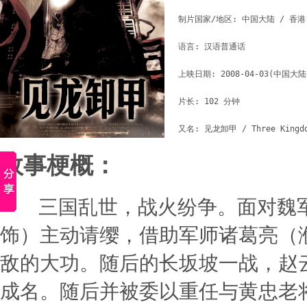
制片国家/地区: 中国大陆 / 香港

语言: 汉语普通话

上映日期: 2008-04-03(中国大陆)
片长: 102 分钟

又名: 见龙卸甲 / Three Kingdom
故事梗概：
三国乱世，战火纷争。面对魏军
饰）主动请缨，借助军师诸葛亮（
敌的大功。随后的长坂坡一战，赵
成名。随后并被委以重任与黄忠老