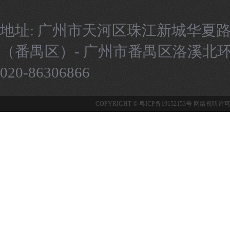
地址: 广州市天河区珠江新城华夏路
（番禺区）- 广州市番禺区洛溪北环路9号
020-86306866
COPYRIGHT ©
粤ICP备19152153号
网络视听许可证：1