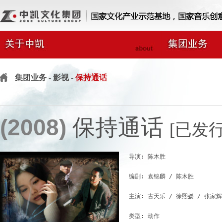
集团业务
- 影视 -
保持通话
(2008)
保持通话
[已发行
导演: 陈木胜

编剧: 袁锦麟 / 陈木胜

主演: 古天乐 / 徐熙媛 / 张家辉 
类型: 动作
