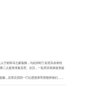
二人于村民马七家落脚，与此同时三名官兵亦来到
反将二人捉拿准备见官。次日，一队官兵前来捉拿盗
盗贼，且里正仍旧一门心思依靠官府除掉他们……