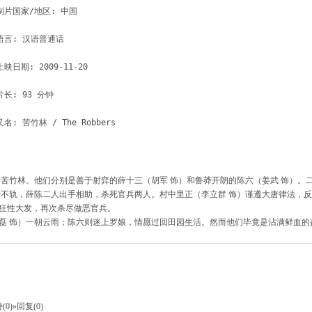
制片国家/地区: 中国

语言: 汉语普通话

上映日期: 2009-11-20

片长: 93 分钟

竹林。他们分别是善于射弈的薛十三（胡军 饰）和鲁莽开朗的陈六（姜武 饰）。
行不轨，薛陈二人出手相助，杀死官兵两人。村中里正（李立群 饰）谨遵大唐律法，
狂性大发，再次杀尽做恶官兵。
 饰）一朝云雨；陈六则迷上罗娘，情愿过回田园生活。然而他们毕竟是沾满鲜血的
(0)
»回复(0)