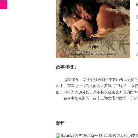
故事梗概：
盛唐某年，两个盗贼来到位于荒山野岭之间的苦
村中。官兵之一对马七的女儿罗娘（王晓 饰）欲
贼，对村民大加挞伐。原本趁夜逃走被抓回的薛陈
在村中盘桓期间，薛十三和女屠户鹦哥（于小磊
影评：
dqlan528
去年 09月02号 11:44
1
65楼说
反对(0)
支持