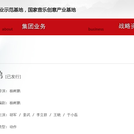
弟
[已发行]
导演: 杨树鹏

编剧: 杨树鹏

主演: 胡军 / 姜武 / 李立群 / 王晓 / 于小磊

类型: 动作
