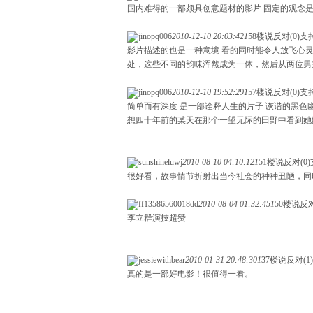
国内难得的一部颇具创意题材的影片 固定的观念是
jinopq006
2010-12-10 20:03:42
1
58楼说
反对(0)
支持
影片描述的也是一种意境 看的同时能令人放飞心
处，这些不同的韵味浑然成为一体，然后从两
位男
jinopq006
2010-12-10 19:52:29
1
57楼说
反对(0)
支持
简单而有深度 是一部诠释人生的片子 诙谐的黑色
想四十年前的某天在那个一望无际的田野中看到她
sunshineluwj
2010-08-10 04:10:12
1
51楼说
反对(0)
很好看，故事情节折射出当今社会的种种丑陋，同
ff13586560018dd
2010-08-04 01:32:45
1
50楼说
反对
李立群演技超赞
jessiewithbear
2010-01-31 20:48:30
1
37楼说
反对(1)
真的是一部好电影！很值得一看。