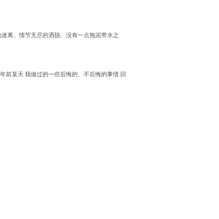
的迷离、情节无尽的洒脱、没有一点拖泥带水之
十年前某天 我做过的一些后悔的、不后悔的事情 回