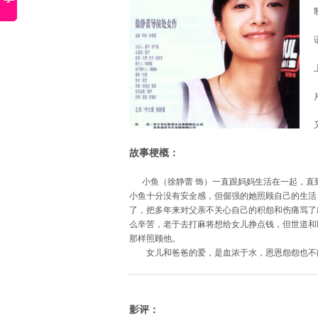
故事梗概：
小鱼（徐静蕾 饰）一直跟妈妈生活在一起，直到
小鱼十分没有安全感，但倔强的她照顾自己的生活
了，把多年来对父亲不关心自己的积怨和伤痛骂了
么辛苦，老于去打麻将想给女儿挣点钱，但世道和
那样照顾他。
女儿和爸爸的爱，是血浓于水，恩恩怨怨也不
影评：