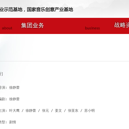
]
导演: 徐静蕾

编剧: 徐静蕾

主演: 叶大鹰 / 徐静蕾 / 张元 / 姜文 / 张亚东 / 苏小明

类型: 剧情
