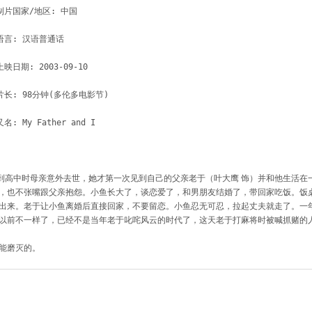
制片国家/地区: 中国

语言: 汉语普通话

上映日期: 2003-09-10

片长: 98分钟(多伦多电影节)

高中时母亲意外去世，她才第一次见到自己的父亲老于（叶大鹰 饰）并和他生活在
，也不张嘴跟父亲抱怨。小鱼长大了，谈恋爱了，和男朋友结婚了，带回家吃饭。饭
出来。老于让小鱼离婚后直接回家，不要留恋。小鱼忍无可忍，拉起丈夫就走了。一
以前不一样了，已经不是当年老于叱咤风云的时代了，这天老于打麻将时被喊抓赌的
能磨灭的。