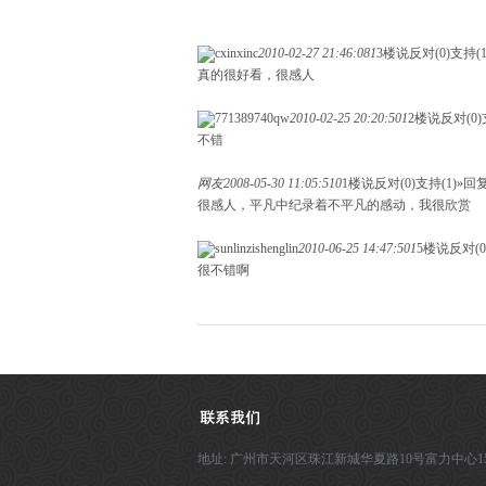
cxinxinc
2010-02-27 21:46:08
1
3楼说
反对(0)
支持(1
真的很好看，很感人
771389740qw
2010-02-25 20:20:50
1
2楼说
反对(0)
不错
网友
2008-05-30 11:05:51
0
1楼说
反对(0)
支持(1)
»回复
很感人，平凡中纪录着不平凡的感动，我很欣赏
sunlinzishenglin
2010-06-25 14:47:50
1
5楼说
反对(0
很不错啊
地址: 广州市天河区珠江新城华夏路10号富力中心1504 