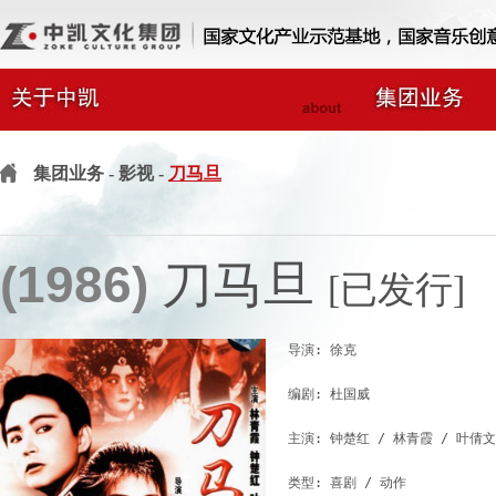
集团业务
- 影视 -
刀马旦
(1986)
刀马旦
[已发行]
导演: 徐克

编剧: 杜国威

主演: 钟楚红 / 林青霞 / 叶倩文 
类型: 喜剧 / 动作
