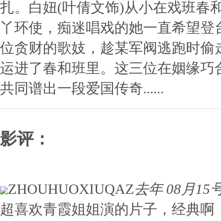
扎。白妞(叶倩文饰)从小在戏班春
丫环使，痴迷唱戏的她一直希望登台
位贪财的歌妓，趁某军阀逃跑时偷
运进了春和班里。这三位在姻缘巧
共同谱出一段爱国传奇......
影评：
ZHOUHUOXIUQAZ
去年 08月15号 
超喜欢青霞姐姐演的片子，经典啊