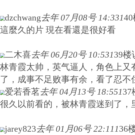
dzchwang
去年 07月08号 14:33
1
4
這麼久的片 現在看還是很好看
二木喜
去年 06月20号 10:53
1
39楼
林青霞太帅，英气逼人，角色上又
了，成事不足败事有余，看了忍不
爱若香茗
去年 04月13号 18:55
1
3
很久以前看的，被林青霞迷到了，
jarey823
去年 01月06号 22:11
1
36