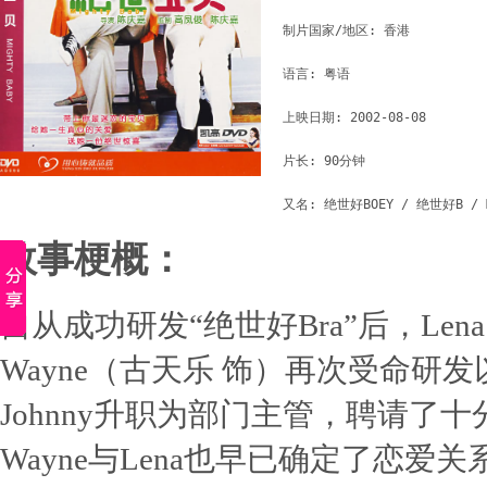
制片国家/地区: 香港

语言: 粤语

上映日期: 2002-08-08

片长: 90分钟

故事梗概：
自从成功研发“绝世好Bra”后，Len
Wayne（古天乐 饰）再次受命研
Johnny升职为部门主管，聘请了十分
Wayne与Lena也早已确定了恋爱