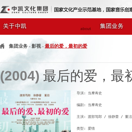
集团业务
- 影视 -
最后的爱，最初的爱
(2004)
最后的爱，最
导演: 当摩寿史

编剧: 当摩寿史

主演: 渡部笃郎 / 徐静蕾 / 董洁

类型: 爱情
