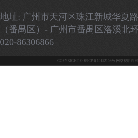
地址: 广州市天河区珠江新城华夏路
（番禺区）- 广州市番禺区洛溪北环路9号
020-86306866
COPYRIGHT ©
粤ICP备19152153号
网络视听许可证：1