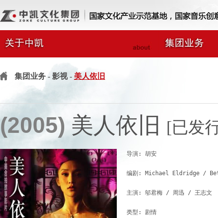
集团业务
- 影视 -
美人依旧
(2005)
美人依旧
[已发行
导演: 胡安

编剧: Michael Eldridge / Bet
主演: 邬君梅 / 周迅 / 王志文

类型: 剧情
