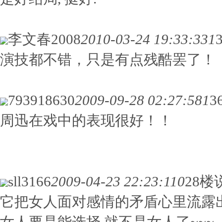
李文春2008
2010-03-24 19:33:33
1
演技都不错，只是有点残酷罢了！
793918630
2009-09-28 02:27:58
1
3
周迅在戏中的表现很好！！
sll3166
2009-04-23 22:23:11
0
28楼
它把女人面对感情的矛盾心里流露出