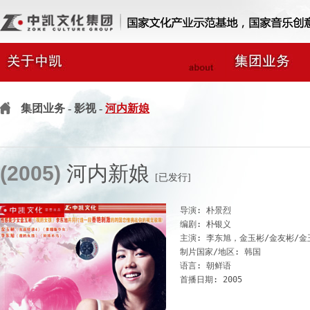
集团业务
- 影视 -
河内新娘
(2005)
河内新娘
[已发行]
导演: 朴景烈

编剧: 朴银义

主演: 李东旭，金玉彬/金友彬/金
制片国家/地区: 韩国

语言: 朝鲜语
