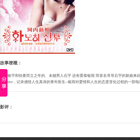
故事梗概：
医生银宇和快要而立之年的、未婚男人石宇 还有爱慕银雨 而冒名哥哥石宇的新娘来此地的2
宇和tive，记录感悟人生真谛的青年医生--银雨对爱情和人生的态度变化过程的一部
影评：