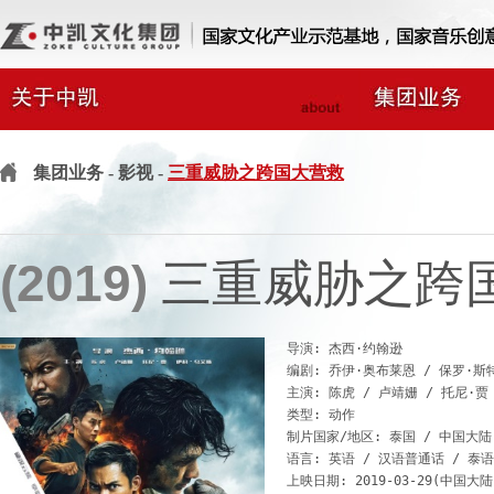
集团业务
- 影视 -
三重威胁之跨国大营救
(2019)
三重威胁之跨
导演: 杰西·约翰逊

编剧: 乔伊·奥布莱恩 / 保罗·斯特
主演: 陈虎 / 卢靖姗 / 托尼·贾 
类型: 动作

制片国家/地区: 泰国 / 中国大陆 
语言: 英语 / 汉语普通话 / 泰语 
上映日期: 2019-03-29(中国大陆) 