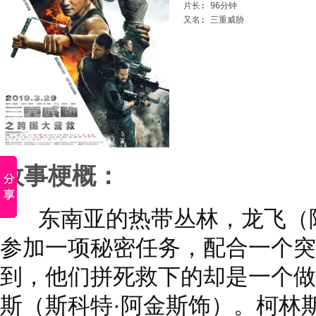
片长: 96分钟

又名: 三重威胁
故事梗概：
东南亚的热带丛林，龙飞（陈
参加一项秘密任务，配合一个突
到，他们拼死救下的却是一个做
斯（斯科特·阿金斯饰）。柯林